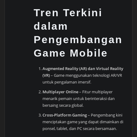
Tren Terkini
dalam
Pengembangan
Game Mobile
Augmented Reality (AR) dan Virtual Reality
(VR)
– Game menggunakan teknologi AR/VR
untuk pengalaman imersif.
Multiplayer Online
– Fitur multiplayer
menarik pemain untuk berinteraksi dan
bersaing secara global.
Cross-Platform Gaming
– Pengembang kini
menciptakan game yang dapat dimainkan di
ponsel, tablet, dan PC secara bersamaan.