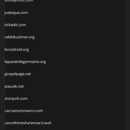
surveyinfoz.com
juebejue.com
tickedit.com
rabbikushner.org
bossdroid.org
lepanierdegermaine.org
gospelpage.net
paucek.net
storiyoh.com
cacciamotorworx.com
canceltimesharenow.travel