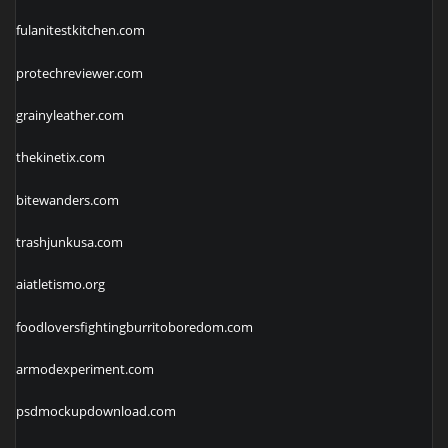
fulanitestkitchen.com
protechreviewer.com
grainyleather.com
thekinetix.com
bitewanders.com
trashjunkusa.com
aiatletismo.org
foodloversfightingburritoboredom.com
armodexperiment.com
psdmockupdownload.com