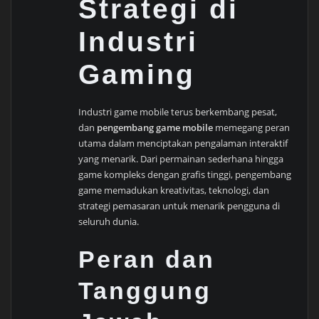
Strategi di
Industri
Gaming
Industri game mobile terus berkembang pesat,
dan
pengembang game mobile
memegang peran
utama dalam menciptakan pengalaman interaktif
yang menarik. Dari permainan sederhana hingga
game kompleks dengan grafis tinggi, pengembang
game memadukan kreativitas, teknologi, dan
strategi pemasaran untuk menarik pengguna di
seluruh dunia.
Peran dan
Tanggung