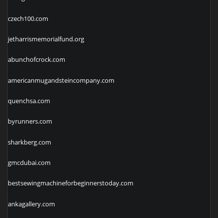
czech100.com
jetharrismemorialfund.org
abunchofcrock.com
americanmugandsteincompany.com
quenchsa.com
byrunners.com
sharkberg.com
gmcdubai.com
bestsewingmachineforbeginnerstoday.com
ankagallery.com