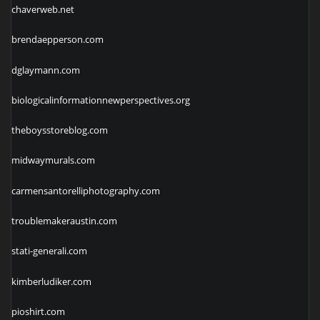
chaverweb.net
brendaepperson.com
dglaymann.com
biologicalinformationnewperspectives.org
theboysstoreblog.com
midwaymurals.com
carmensantorelliphotography.com
troublemakeraustin.com
stati-generali.com
kimberludiker.com
pioshirt.com