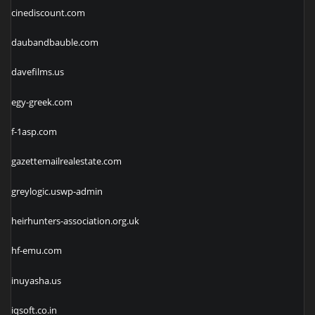
cinediscount.com
daubandbauble.com
davefilms.us
egy-greek.com
f-1asp.com
gazettemailrealestate.com
greylogic.uswp-admin
heirhunters-association.org.uk
hf-emu.com
inuyasha.us
iqsoft.co.in