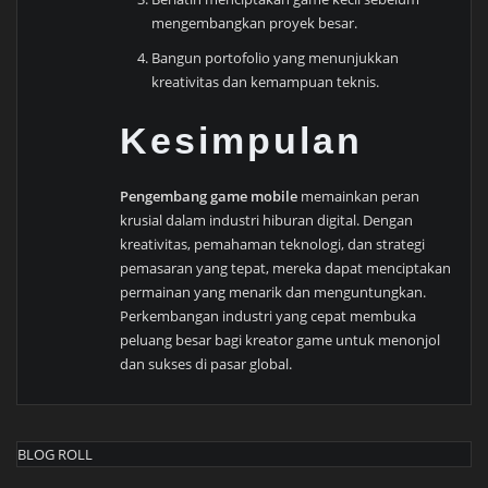
mengembangkan proyek besar.
Bangun portofolio yang menunjukkan
kreativitas dan kemampuan teknis.
Kesimpulan
Pengembang game mobile
memainkan peran
krusial dalam industri hiburan digital. Dengan
kreativitas, pemahaman teknologi, dan strategi
pemasaran yang tepat, mereka dapat menciptakan
permainan yang menarik dan menguntungkan.
Perkembangan industri yang cepat membuka
peluang besar bagi kreator game untuk menonjol
dan sukses di pasar global.
BLOG ROLL