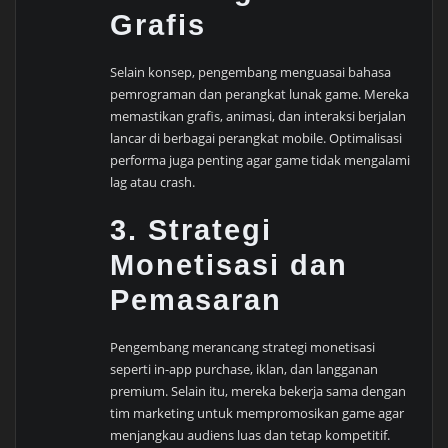
Grafis
Selain konsep, pengembang menguasai bahasa
pemrograman dan perangkat lunak game. Mereka
memastikan grafis, animasi, dan interaksi berjalan
lancar di berbagai perangkat mobile. Optimalisasi
performa juga penting agar game tidak mengalami
lag atau crash.
3. Strategi
Monetisasi dan
Pemasaran
Pengembang merancang strategi monetisasi
seperti in-app purchase, iklan, dan langganan
premium. Selain itu, mereka bekerja sama dengan
tim marketing untuk mempromosikan game agar
menjangkau audiens luas dan tetap kompetitif.