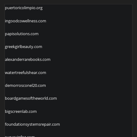
puertoricolimpio.org
ingoodcowellness.com
papisolutions.com
greekgirlbeauty.com
alexanderrarebooks.com
watertreefulshear.com
demorrosconel20.com
boardgamesoftheworld.com
bigscreenlab.com
foundationsystemsrepair.com