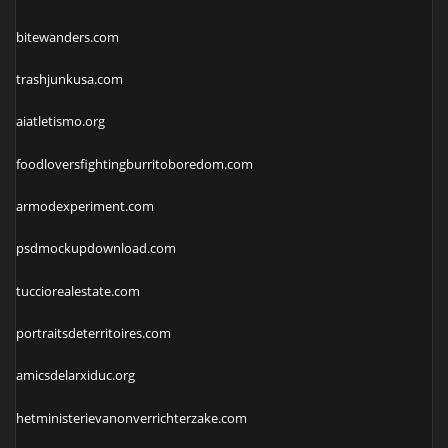
bitewanders.com
trashjunkusa.com
aiatletismo.org
foodloversfightingburritoboredom.com
armodexperiment.com
psdmockupdownload.com
tucciorealestate.com
portraitsdeterritoires.com
amicsdelarxiduc.org
hetministerievanonverrichterzake.com