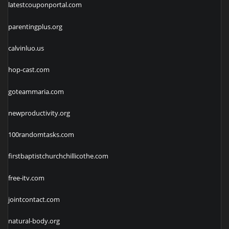
latestcouponportal.com
parentingplus.org
calvinluo.us
hop-cast.com
goteammaria.com
newproductivity.org
100randomtasks.com
firstbaptistchurchchillicothe.com
free-itv.com
jointcontact.com
natural-body.org