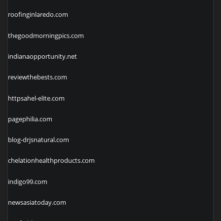
roofinginlaredo.com
thegoodmorningpics.com
indianaopportunity.net
reviewthebests.com
httpsahel-elite.com
pagephilia.com
blog-drjsnatural.com
chelationhealthproducts.com
indigo99.com
newsasiatoday.com