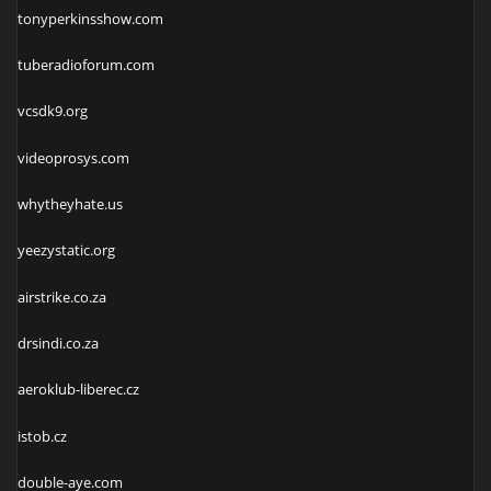
tonyperkinsshow.com
tuberadioforum.com
vcsdk9.org
videoprosys.com
whytheyhate.us
yeezystatic.org
airstrike.co.za
drsindi.co.za
aeroklub-liberec.cz
istob.cz
double-aye.com