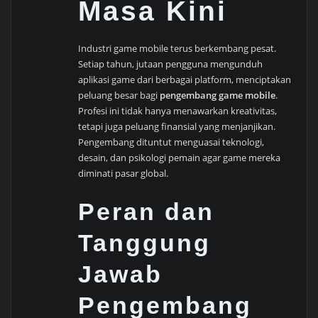
Masa Kini
Industri game mobile terus berkembang pesat.
Setiap tahun, jutaan pengguna mengunduh
aplikasi game dari berbagai platform, menciptakan
peluang besar bagi
pengembang game mobile
.
Profesi ini tidak hanya menawarkan kreativitas,
tetapi juga peluang finansial yang menjanjikan.
Pengembang dituntut menguasai teknologi,
desain, dan psikologi pemain agar game mereka
diminati pasar global.
Peran dan
Tanggung
Jawab
Pengembang