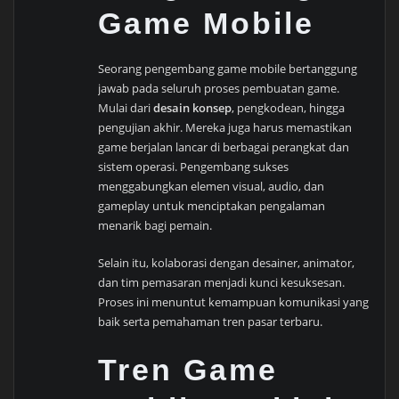
Game Mobile
Seorang pengembang game mobile bertanggung
jawab pada seluruh proses pembuatan game.
Mulai dari
desain konsep
, pengkodean, hingga
pengujian akhir. Mereka juga harus memastikan
game berjalan lancar di berbagai perangkat dan
sistem operasi. Pengembang sukses
menggabungkan elemen visual, audio, dan
gameplay untuk menciptakan pengalaman
menarik bagi pemain.
Selain itu, kolaborasi dengan desainer, animator,
dan tim pemasaran menjadi kunci kesuksesan.
Proses ini menuntut kemampuan komunikasi yang
baik serta pemahaman tren pasar terbaru.
Tren Game