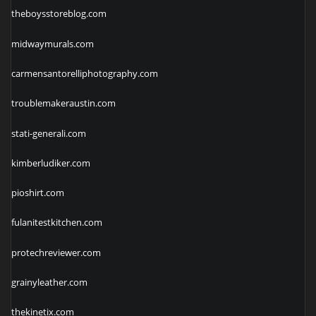
theboysstoreblog.com
midwaymurals.com
carmensantorelliphotography.com
troublemakeraustin.com
stati-generali.com
kimberludiker.com
pioshirt.com
fulanitestkitchen.com
protechreviewer.com
grainyleather.com
thekinetix.com