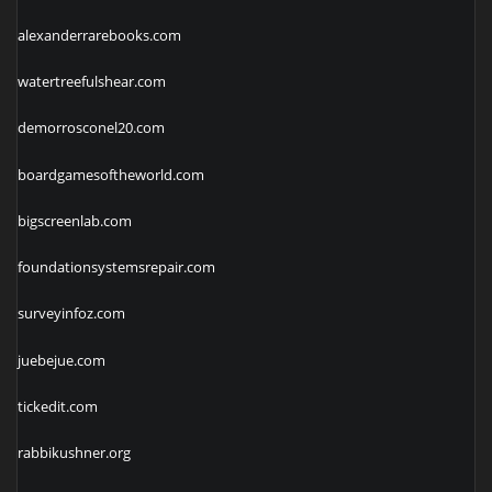
alexanderrarebooks.com
watertreefulshear.com
demorrosconel20.com
boardgamesoftheworld.com
bigscreenlab.com
foundationsystemsrepair.com
surveyinfoz.com
juebejue.com
tickedit.com
rabbikushner.org