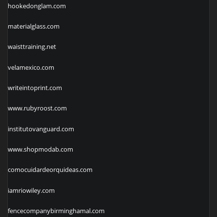
hookedonglam.com
materialglass.com
waisttraining.net
velamexico.com
writeintoprint.com
www.rubyroost.com
institutovanguard.com
www.shopmodab.com
comocuidardeorquideas.com
iamriowiley.com
fencecompanybirminghamal.com