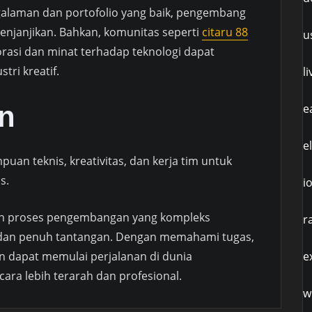
alaman dan portofolio yang baik, pengembang
njanjikan. Bahkan, komunitas seperti
citaru 88
u
asi dan minat terhadap teknologi dapat
ri kreatif.
l
n
e
e
n teknis, kreativitas, dan kerja tim untuk
s.
i
 dan proses pengembangan yang kompleks
r
k dan penuh tantangan. Dengan memahami tugas,
e
pun dapat memulai perjalanan di dunia
ra lebih terarah dan profesional.
w