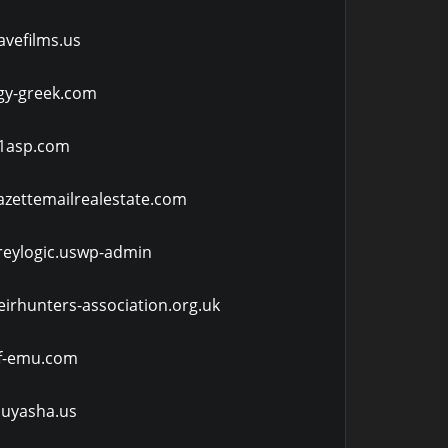
avefilms.us
gy-greek.com
-1asp.com
azettemailrealestate.com
reylogic.uswp-admin
eirhunters-association.org.uk
f-emu.com
nuyasha.us