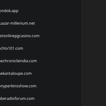
ondok.app
uazar-millenium.net
lotonlinepgcasino.com
echtv101.com
hechronicleindia.com
hekantaloupe.com
onyperkinsshow.com
uberadioforum.com