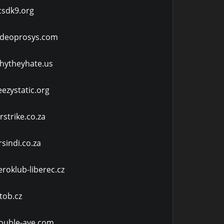
csdk9.org
ideoprosys.com
hytheyhate.us
eezystatic.org
irstrike.co.za
rsindi.co.za
eroklub-liberec.cz
stob.cz
ouble-aye.com