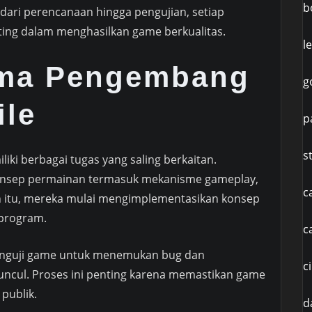
b
 dari perencanaan hingga pengujian, setiap
nting dalam menghasilkan game berkualitas.
l
ama Pengembang
g
le
p
s
i berbagai tugas yang saling berkaitan.
nsep permainan termasuk mekanisme gameplay,
c
lah itu, mereka mulai mengimplementasikan konsep
 program.
c
menguji game untuk menemukan bug dan
c
ncul. Proses ini penting karena memastikan game
 publik.
d