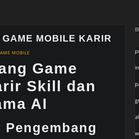
B
GAME MOBILE KARIR
p
AME MOBILE
ang Game
i
rir Skill dan
p
ama AI
g
a
n Pengembang
w