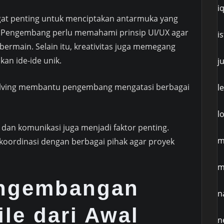
i
at penting untuk menciptakan antarmuka yang
 Pengembang perlu memahami prinsip UI/UX agar
i
rmain. Selain itu, kreativitas juga memegang
an ide-ide unik.
j
lving membantu pengembang mengatasi berbagai
l
l
 dan komunikasi juga menjadi faktor penting.
m
ordinasi dengan berbagai pihak agar proyek
m
engembangan
n
le dari Awal
n