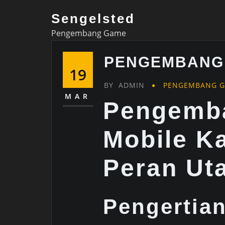
Skip
Sengelsted
to
Pengembang Game
content
PENGEMBANG 
19
BY
ADMIN
PENGEMBANG G
MAR
Pengemb
Mobile Ka
Peran Ut
Pengertia