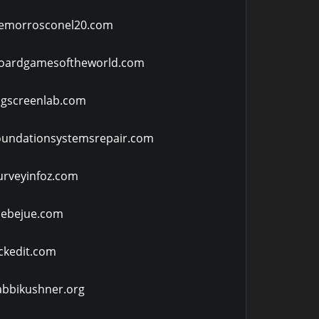
emorrosconel20.com
oardgamesoftheworld.com
igscreenlab.com
oundationsystemsrepair.com
urveyinfoz.com
uebejue.com
ickedit.com
abbikushner.org