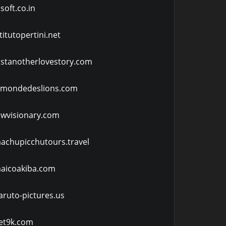
qsoft.co.in
stitutopertini.net
ustanotherlovestory.com
emondedeslions.com
owvisionary.com
achupicchutours.travel
aicoakiba.com
aruto-pictures.us
et9k.com