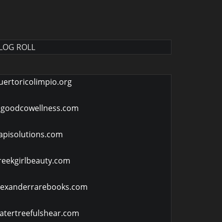
LOG ROLL
uertoricolimpio.org
ngoodcowellness.com
apisolutions.com
reekgirlbeauty.com
lexanderrarebooks.com
atertreefulshear.com