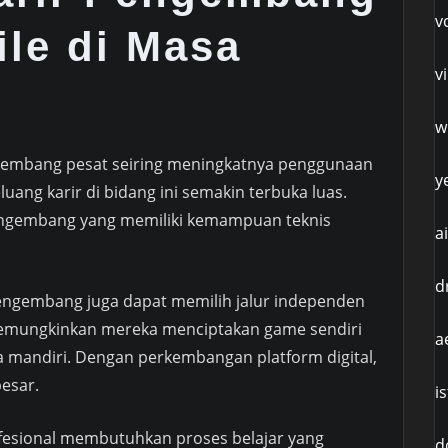
v
le di Masa
v
w
rkembang pesat seiring meningkatnya penggunaan
y
uang karir di bidang ini semakin terbuka luas.
ngembang yang memiliki kemampuan teknis
a
d
pengembang juga dapat memilih jalur independen
i memungkinkan mereka menciptakan game sendiri
a
 mandiri. Dengan perkembangan platform digital,
esar.
i
ofesional membutuhkan proses belajar yang
d