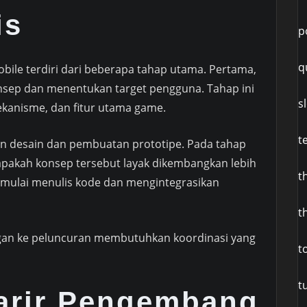
is
p
q
le terdiri dari beberapa tahap utama. Pertama,
sep dan menentukan target pengguna. Tahap ini
s
anisme, dan fitur utama game.
t
an desain dan pembuatan prototipe. Pada tahap
at apakah konsep tersebut layak dikembangkan lebih
t
g mulai menulis kode dan mengintegrasikan
t
gan ke peluncuran membutuhkan koordinasi yang
t
t
arir Pengembang