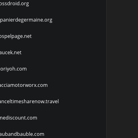
ossdroid.org
epanierdegermaine.org
ospelpage.net
aucek.net
toriyoh.com
acciamotorworx.com
anceltimesharenow.travel
inediscount.com
aubandbauble.com