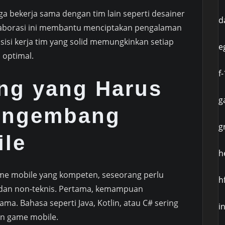
a bekerja sama dengan tim lain seperti desainer
d
Kolaborasi ini membantu menciptakan pengalaman
nsisi kerja tim yang solid memungkinkan setiap
e
optimal.
f
ing yang Harus
g
Pengembang
g
le
h
e mobile yang kompeten, seseorang perlu
h
s dan non-teknis. Pertama, kemampuan
a. Bahasa seperti Java, Kotlin, atau C# sering
i
n game mobile.