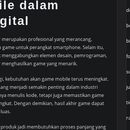
le dalam
d
gital
b
 merupakan profesional yang merancang,
b
ame untuk perangkat smartphone. Selain itu,
uk menggabungkan elemen desain, pemrograman,
f
 menghasilkan game yang menarik.
s
gi, kebutuhan akan game mobile terus meningkat.
j
ang menjadi semakin penting dalam industri
anya menulis kode, tetapi juga memastikan game
t
angkat. Dengan demikian, hasil akhir game dapat
luas.
r
ju produk jadi membutuhkan proses panjang yang