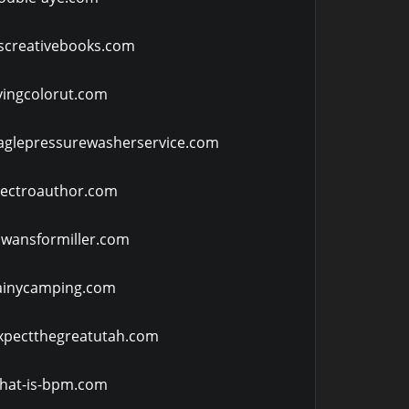
screativebooks.com
ivingcolorut.com
aglepressurewasherservice.com
lectroauthor.com
owansformiller.com
ainycamping.com
xpectthegreatutah.com
hat-is-bpm.com